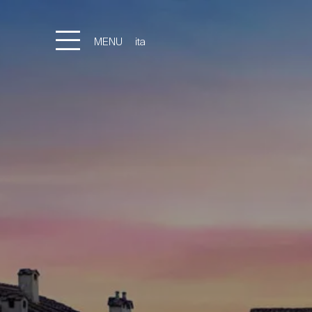
MENU
ita
eng
LOCATION
GALLERY