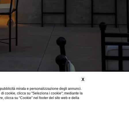
X
 pubblicità mirata e personalizzazione degli annunci.
e di cookie, clicca su "Seleziona i cookie"; mediante la
ze, clicca su “Cookie” nel footer del sito web e della