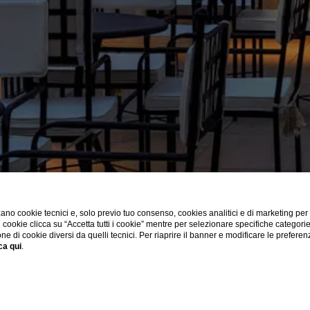
ano cookie tecnici e, solo previo tuo consenso, cookies analitici e di marketing per
di cookie clicca su “Accetta tutti i cookie” mentre per selezionare specifiche categori
one di cookie diversi da quelli tecnici. Per riaprire il banner e modificare le preferen
ca qui
.
CODICI GDS