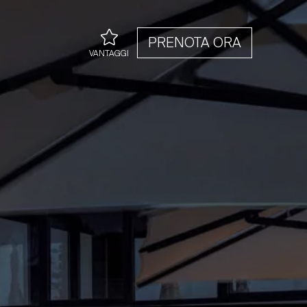
PRENOTA ORA
VANTAGGI
Possibilità di acquistare
una camera con terrazzo
dopo la selezione della
tipologia di riferimento
(Classic, Superior o Deluxe)
Miglior prezzo garantito
Welcome drink
Una bottiglia di prosecco
per le suite
Early check-In previa
disponibilità
Palazzo