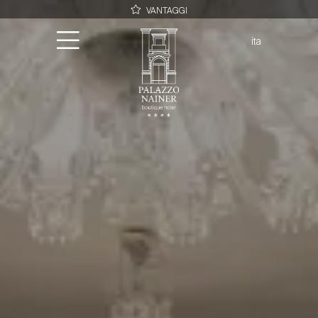
VANTAGGI
Possibilità di acquistare una camera con terrazzo dopo la selezione
della tipologia di riferimento (Classic, Superior o Deluxe)
ita
Miglior prezzo garantito
eng
Welcome drink
Una bottiglia di prosecco per le suite
Early check-In previa disponibilità
Palazzo
Camere
Terrazza